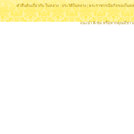
คำสืบค้นเกี่ยวกับ ในหลวง :
ประวัติในหลวง
|
พระราชกรณียกิจของในหล
แนะนำ ติ-ชม หรือหากคุณมีข่าวส