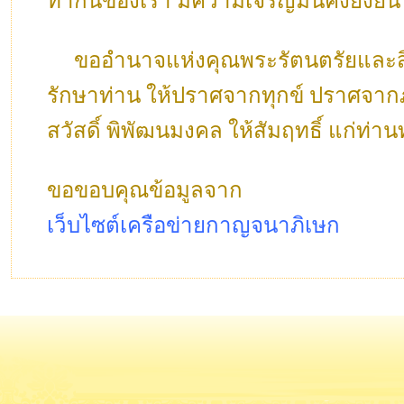
ทำกินของเรา มีความเจริญมั่นคงยั่งยื
ขออำนาจแห่งคุณพระรัตนตรัยและสิ่งศั
รักษาท่าน ให้ปราศจากทุกข์ ปราศจากภ
สวัสดิ์ พิพัฒนมงคล ให้สัมฤทธิ์ แก่ท่านท
ขอขอบคุณข้อมูลจาก
เว็บไซต์เครือข่ายกาญจนาภิเษก