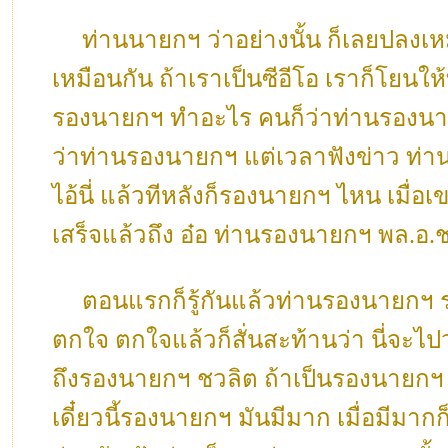
ท่านนายกฯ ว่าอย่างนั้น ก็เลยปลงเหมือ
เหมือนกัน ถ้าเราเป็นซีอีโอ เราก็โยนใ
รองนายกฯ ทำอะไร คนก็ว่าท่านรองนายกฯ
ว่าท่านรองนายกฯ แต่เวลาฟังข่าว ท่
ไอ้นี่ แล้วทีหลังก็รองนายกฯ ไหน เมื่อ
เสร็จแล้วถึง อ๋อ ท่านรองนายกฯ พล.อ.
ตอนแรกก็รู้กันแล้วท่านรองนายกฯ 
ตกใจ ตกใจแล้วก็สั่นสะท้านว่า นี่จะไปว
ถึงรองนายกฯ ชวลิต ถ้าเป็นรองนายกฯ อ
เดี๋ยวนี้รองนายกฯ มันมีมาก เมื่อมีมาก