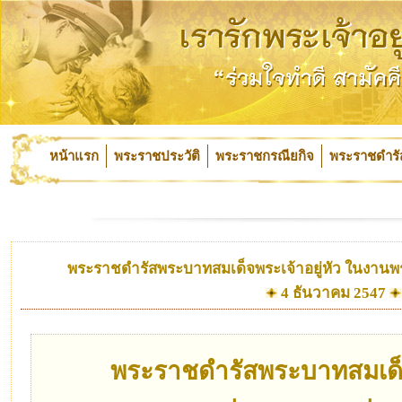
หน้าแรก
พระราชประวัติ
พระราชกรณียกิจ
พระราชดำรั
พระราชดำรัสพระบาทสมเด็จพระเจ้าอยู่หัว ในงาน
4 ธันวาคม 2547
พระราชดำรัสพระบาทสมเด็จพ