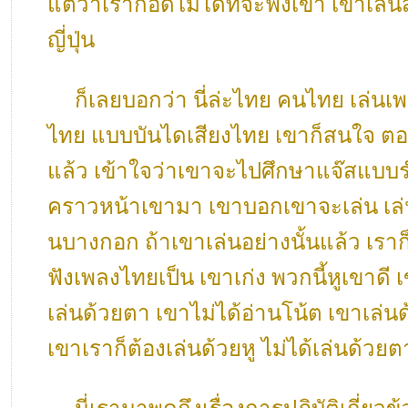
แต่ว่าเราก็อดไม่ได้ที่จะฟังเขา เขาเล่น
ญี่ปุ่น
ก็เลยบอกว่า นี่ล่ะไทย คนไทย เล่นเพ
ไทย แบบบันไดเสียงไทย เขาก็สนใจ ตอน
แล้ว เข้าใจว่าเขาจะไปศึกษาแจ๊สแบ
คราวหน้าเขามา เขาบอกเขาจะเล่น เล่
นบางกอก ถ้าเขาเล่นอย่างนั้นแล้ว เราก
ฟังเพลงไทยเป็น เขาเก่ง พวกนี้หูเขาดี เ
เล่นด้วยตา เขาไม่ได้อ่านโน้ต เขาเล่น
เขาเราก็ต้องเล่นด้วยหู ไม่ได้เล่นด้วยต