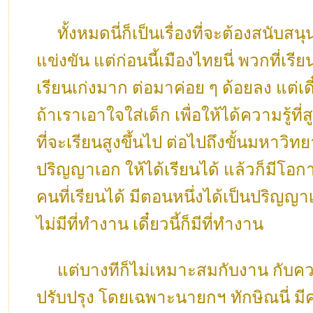
ทั้งหมดนี่ก็เป็นเรื่องที่จะต้องสนับสนุ
แข่งขัน แต่ก่อนนี้เมืองไทยนี่ พวกที่เรียน
เรียนเก่งมาก ต่อมาค่อย ๆ ด้อยลง แต่เดี๋ย
ถ้าเราเอาใจใส่เด็ก เพื่อให้ได้ความรู้ที
ที่จะเรียนสูงขึ้นไป ต่อไปถึงขั้นมหาวิท
ปริญญาเอก ให้ได้เรียนได้ แล้วก็มีโอ
คนที่เรียนได้ มีตอนหนึ่งได้เป็นปริญ
ไม่มีที่ทำงาน เดี๋ยวนี้ก็มีที่ทำงาน
แต่บางทีก็ไม่เหมาะสมกับงาน กับความรู้ท
ปรับปรุง โดยเฉพาะนายกฯ ทักษิณนี่ มีค