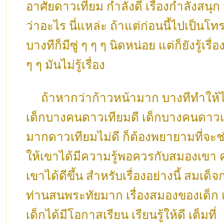
อาศัยดาวเทียม กำลังดี เรื่องกำลังสนุก ม
ว่าอะไร นี่แหล่ะ ถ้าแต่ก่อนนี้ไปเป็นโท
บางทีก็มีซู่ ๆ ๆ ๆ นิดหน่อย แต่ก็ยังรู้เร
ๆ ๆ มันไม่รู้เรื่อง
ถ้าหากว่าก้าวหน้ามาก บางทีทำให้ไม่รู
เด็กบางคนดาวเทียมดี เด็กบางคนดาวเที
มากดาวเทียมไม่ดี ก็ต้องพยายามที่จะช่
ให้เขาได้มีความรู้พอควรกับสมองเขา คน
เขาได้ดีขึ้น สำหรับเรื่องอย่างนี้ สม
ท่านสนพระทัยมาก เรื่องสมองของเด็ก แ
เด็กได้มีโอกาสเรียน เรียนรู้ให้ดี เต็มที่