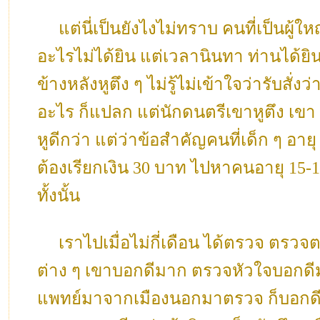
แต่นี่เป็นยังไงไม่ทราบ คนที่เป็นผู้ใหญ
อะไรไม่ได้ยิน แต่เวลานินทา ท่านได้ยิน
ข้างหลังหูตึง ๆ ไม่รู้ไม่เข้าใจว่ารับสั่งว่
อะไร ก็แปลก แต่นักดนตรีเขาหูตึง เขา 66
หูดีกว่า แต่ว่าข้อสำคัญคนที่เด็ก ๆ อายุ
ต้องเรียกเงิน 30 บาท ไปหาคนอายุ 15-16
ทั้งนั้น
เราไปเมื่อไม่กี่เดือน ได้ตรวจ ตรวจ
ต่าง ๆ เขาบอกดีมาก ตรวจหัวใจบอกดีมา
แพทย์มาจากเมืองนอกมาตรวจ ก็บอกดี