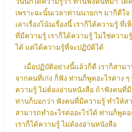
วันนี้ก็ได้ความรู้ว่า ท่านฟังคนที่มา ได
เพราะฉะนั้นเวลาท่านนายกฯ มาก็ดีใจ 
เล่าเรื่องโน้นเรื่องนี้ เราก็ได้ความรู้ ที
ที่มีความรู้ เราก็ได้ความรู้ ไม่ใช่ความ
ได้ แต่ได้ความรู้ที่จะปฏิบัติได้
เมื่อปฏิบัติอย่างนี้แล้วก็ดี เราก็สามาร
จากคนที่เก่ง ก็ฟัง ท่านก็พูดอะไรต่าง ๆ 
ความรู้ ไม่ต้องอ่านหนังสือ ถ้าฟังคนที่ม
ท่านก็บอกว่า ฟังคนที่มีความรู้ ทำให้
สามารถทำอะไรต่ออะไรได้ ท่านก็พูดอะไ
เราก็ได้ความรู้ ไม่ต้องอ่านหนังสือ