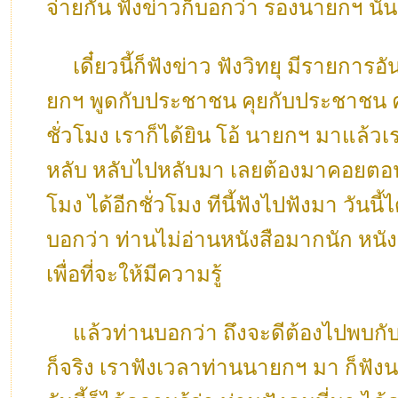
จ่ายกัน ฟังข่าวก็บอกว่า รองนายกฯ นั้น
เดี๋ยวนี้ก็ฟังข่าว ฟังวิทยุ มีรายการอั
ยกฯ พูดกับประชาชน คุยกับประชาชน คุ
ชั่วโมง เราก็ได้ยิน โอ้ นายกฯ มาแล้วเ
หลับ หลับไปหลับมา เลยต้องมาคอยตอ
โมง ได้อีกชั่วโมง ทีนี้ฟังไปฟังมา วันนี้
บอกว่า ท่านไม่อ่านหนังสือมากนัก หนังส
เพื่อที่จะให้มีความรู้
แล้วท่านบอกว่า ถึงจะดีต้องไปพบกับค
ก็จริง เราฟังเวลาท่านนายกฯ มา ก็ฟังน