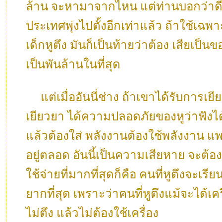
ล้าน จะหามาจากไหน แต่ท่านบอกว่าดีม
ประเทศพุ่งไปตั้งอีกเท่าแล้ว ถ้าใช้เฉพ
เด็กหูตึง มันก็เป็นท้ายว่าต้อง เสียเป็น
เป็นพันล้านในที่สุด
แต่เมื่ออันนี่ช่าง ถ้าเขาได้รับการเยี
เยียวยา ได้ความปลอดภัยของหูว่าฟังได้ ท
แล้วต้องใส่ พลังงานต้องใช้พลังงาน แพ
อยู่ตลอด อันนี้เป็นความเสียหาย จะต้อง
ใช้จ่ายที่มากที่สุดก็คือ คนที่หูตึงจะเรีย
ยากที่สุด เพราะว่าคนที่หูตึงแม้จะได้เคร
ไม่ตึง แล้วไม่ต้องใช้เครื่อง