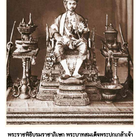
พระราชพิธีบรมราชาภิเษก พระบาทสมเด็จพระปกเกล้าเจ้า