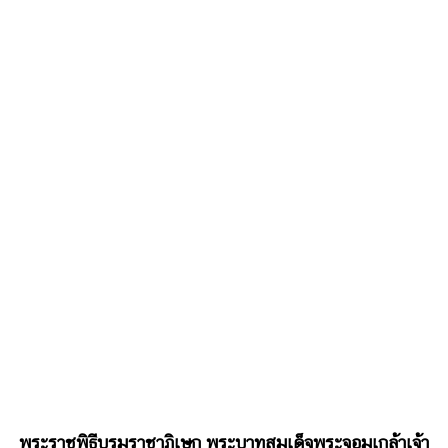
พระราชพิธีบรมราชาภิเษก พระบาทสมเด็จพระจอมเกล้าเจ้า