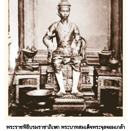
พระราชพิธีบรมราชาภิเษก พระบาทสมเด็จพระจุลจอมเกล้า